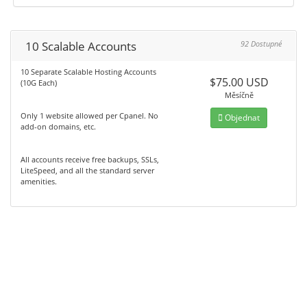
10 Scalable Accounts
92 Dostupné
10 Separate Scalable Hosting Accounts
$75.00 USD
(10G Each)
Měsíčně
Only 1 website allowed per Cpanel. No
Objednat
add-on domains, etc.
All accounts receive free backups, SSLs,
LiteSpeed, and all the standard server
amenities.