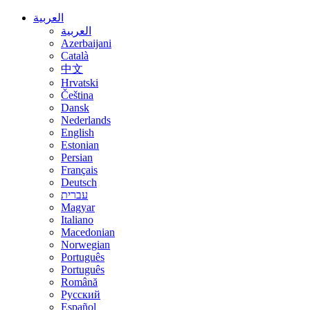
العربية
العربية
Azerbaijani
Català
中文
Hrvatski
Čeština
Dansk
Nederlands
English
Estonian
Persian
Français
Deutsch
עברית
Magyar
Italiano
Macedonian
Norwegian
Português
Português
Română
Русский
Español