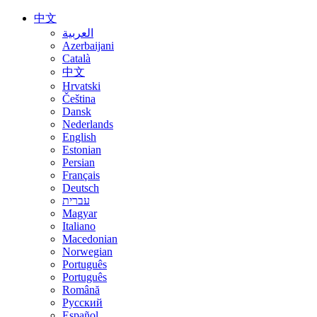
中文
العربية
Azerbaijani
Català
中文
Hrvatski
Čeština
Dansk
Nederlands
English
Estonian
Persian
Français
Deutsch
עברית
Magyar
Italiano
Macedonian
Norwegian
Português
Português
Română
Русский
Español