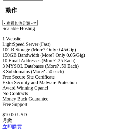
動作
Scalable Hosting
1 Website
LightSpeed Server (Fast)
10GB Storage (More? Only 0.45/Gig)
150GB Bandwidth (More? Only 0.05/Gig)
10 Email Addresses (More? .25 Each)
3 MYSQL Databases (More? .50 Each)
3 Subdomains (More? .50 each)
Free Secure Site Certificate
Extra Security and Malware Protection
Award Winning Cpanel
No Contracts
Money Back Guarantee
Free Support
$10.00 USD
月繳
立即購買