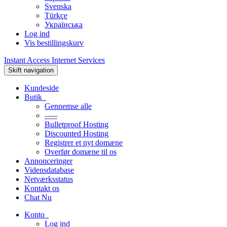
Svenska
Türkçe
Українська
Log ind
Vis bestillingskurv
Instant Access Internet Services
Skift navigation
Kundeside
Butik
Gennemse alle
-----
Bulletproof Hosting
Discounted Hosting
Registrer et nyt domæne
Overfør domæne til os
Annonceringer
Vidensdatabase
Netværksstatus
Kontakt os
Chat Nu
Konto
Log ind