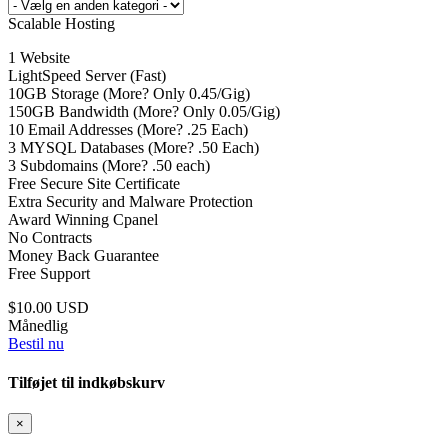
Scalable Hosting
1 Website
LightSpeed Server (Fast)
10GB Storage (More? Only 0.45/Gig)
150GB Bandwidth (More? Only 0.05/Gig)
10 Email Addresses (More? .25 Each)
3 MYSQL Databases (More? .50 Each)
3 Subdomains (More? .50 each)
Free Secure Site Certificate
Extra Security and Malware Protection
Award Winning Cpanel
No Contracts
Money Back Guarantee
Free Support
$10.00 USD
Månedlig
Bestil nu
Tilføjet til indkøbskurv
×