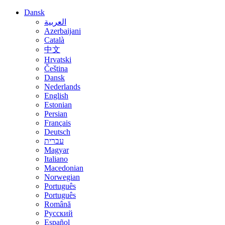
Dansk
العربية
Azerbaijani
Català
中文
Hrvatski
Čeština
Dansk
Nederlands
English
Estonian
Persian
Français
Deutsch
עברית
Magyar
Italiano
Macedonian
Norwegian
Português
Português
Română
Русский
Español