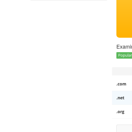
Examin
Popular 
.com
.net
.org