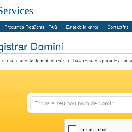
Services
Preguntes Freqüents - FAQ
Estat de la xarxa
Contacti'ns
istrar Domini
l teu nou nom de domini. Introduïu el vostre nom o paraules clau a