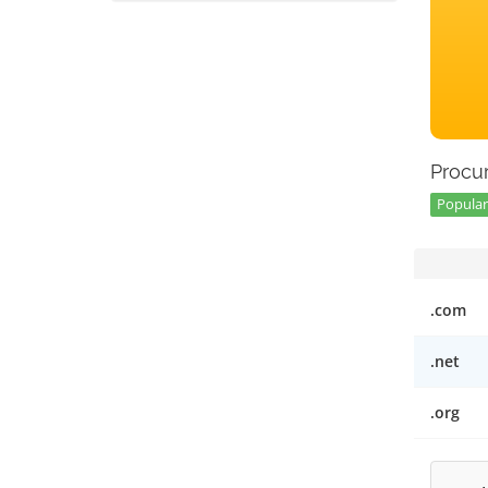
Procur
Popular 
.com
.net
.org