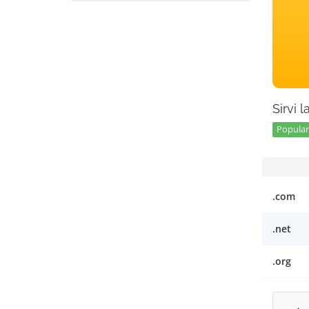
Sirvi 
Popular 
.com
.net
.org