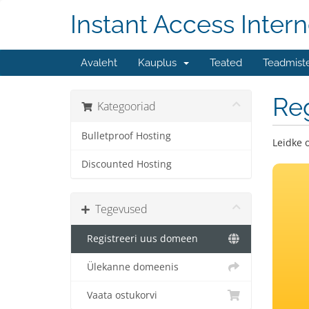
Instant Access Intern
Avaleht
Kauplus
Teated
Teadmist
Re
Kategooriad
Bulletproof Hosting
Leidke 
Discounted Hosting
Tegevused
Registreeri uus domeen
Ülekanne domeenis
Vaata ostukorvi