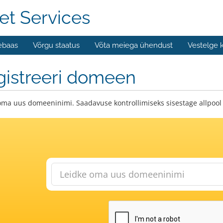
et Services
ebaas
Võrgu staatus
Võta meiega ühendust
Vestelge 
gistreeri domeen
oma uus domeeninimi. Saadavuse kontrollimiseks sisestage allpool