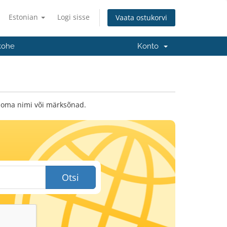
Estonian
Logi sisse
Vaata ostukorvi
kohe
Konto
 oma nimi või märksõnad.
Otsi